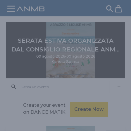
Pulsa
SERATA ESTIVA ORGANIZZATA
DAL CONSIGLIO REGIONALE ANMB
09 agosto 2026
-
09 agosto 2026
ABRUZZO E MOLISE
Canosa Sannita
Barra di ricerca degli eventi
Create your event
Create Now
on DANCE MATIK