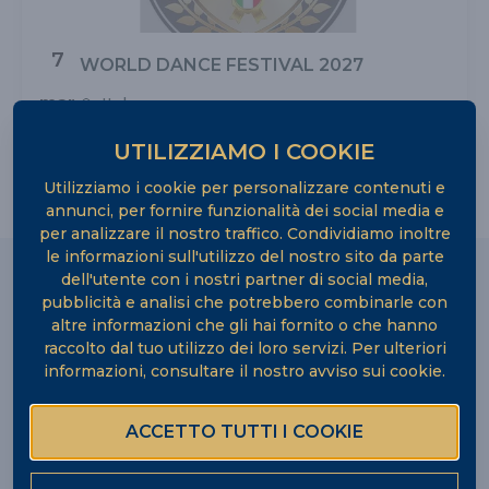
7
WORLD DANCE FESTIVAL 2027
mar
Italy
End Date: 14 marzo 2027
2027
UTILIZZIAMO I COOKIE
Utilizziamo i cookie per personalizzare contenuti e
annunci, per fornire funzionalità dei social media e
per analizzare il nostro traffico. Condividiamo inoltre
le informazioni sull'utilizzo del nostro sito da parte
dell'utente con i nostri partner di social media,
pubblicità e analisi che potrebbero combinarle con
Newsletter
altre informazioni che gli hai fornito o che hanno
raccolto dal tuo utilizzo dei loro servizi. Per ulteriori
Iscriviti alla nostra e-newsletter per seguire da vicino tutte le
informazioni, consultare il nostro
avviso sui cookie
.
notizie, gli eventi e gli esami.
ACCETTO TUTTI I COOKIE
Email