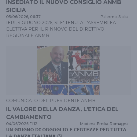
INSEDIATO IL NUOVO CONSIGLIO ANMB
SICILIA
05/06/2026, 06:37
Palermo
-
Sicilia
IERI, 4 GIUGNO 2026, SI E' TENUTA L'ASSEMBLEA
ELETTIVA PER IL RINNOVO DEL DIRETTIVO
REGIONALE ANMB
COMUNICATO DEL PRESIDENTE ANMB
IL VALORE DELLA DANZA, L'ETICA DEL
CAMBIAMENTO
04/06/2026, 11:12
Modena
-
Emilia-Romagna
𝗨𝗡 𝗚𝗜𝗨𝗚𝗡𝗢 𝗗𝗜 𝗢𝗥𝗚𝗢𝗚𝗟𝗜𝗢 𝗘 𝗖𝗘𝗥𝗧𝗘𝗭𝗭𝗘 𝗣𝗘𝗥 𝗧𝗨𝗧𝗧𝗔
𝗟𝗔 𝗗𝗔𝗡𝗭𝗔 𝗜𝗧𝗔𝗟𝗜𝗔𝗡𝗔 (3)