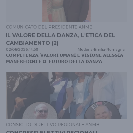
COMUNICATO DEL PRESIDENTE ANMB
IL VALORE DELLA DANZA, L'ETICA DEL
CAMBIAMENTO (2)
02/06/2026, 14:59
Modena
-
Emilia-Romagna
𝗖𝗢𝗠𝗣𝗘𝗧𝗘𝗡𝗭𝗔,̓ 𝗩𝗔𝗟𝗢𝗥𝗜 𝗨𝗠𝗔𝗡𝗜 𝗘 𝗩𝗜𝗦𝗜𝗢𝗡𝗘 𝗔𝗟𝗘𝗦𝗦𝗜𝗔
𝗠𝗔𝗡𝗙𝗥𝗘𝗗𝗜𝗡𝗜 𝗘 𝗜𝗟 𝗙𝗨𝗧𝗨𝗥𝗢 𝗗𝗘𝗟𝗟𝗔 𝗗𝗔𝗡𝗭𝗔
CONSIGLIO DIRETTIVO REGIONALE ANMB
CONGRESSI ELETTIVI REGIONALI