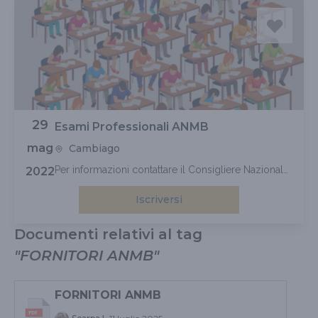
29
Esami Professionali ANMB
mag
Cambiago
Per informazioni contattare il Consigliere Nazionale
2022
M° CASATI Umberto 335.250623
Iscriversi
Documenti relativi al tag
"
FORNITORI ANMB
"
FORNITORI ANMB