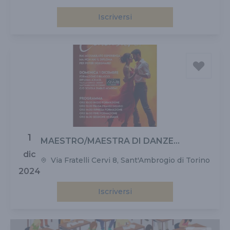
Nicolò 95/97 - 09047 Selargius CA per info 392 281
Iscriversi
1627
1
MAESTRO/MAESTRA DI DANZE
CARAIBICHE
dic
Via Fratelli Cervi 8, Sant'Ambrogio di Torino
2024
Iscriversi