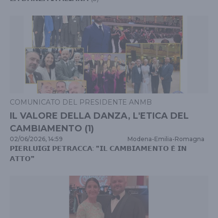
COMUNICATO DEL PRESIDENTE ANMB
IL VALORE DELLA DANZA, L'ETICA DEL
CAMBIAMENTO (1)
02/06/2026, 14:59
Modena
-
Emilia-Romagna
𝗣𝗜𝗘𝗥𝗟𝗨𝗜𝗚𝗜 𝗣𝗘𝗧𝗥𝗔𝗖𝗖𝗔: ❞𝗜𝗟 𝗖𝗔𝗠𝗕𝗜𝗔𝗠𝗘𝗡𝗧𝗢 𝗘̀ 𝗜𝗡
𝗔𝗧𝗧𝗢❞